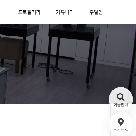
내
포토갤러리
커뮤니티
주얼인
이용안내
길
오시는 길