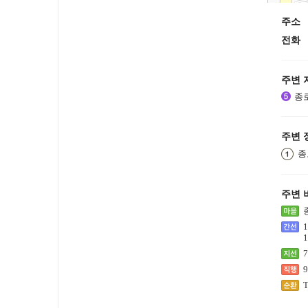
주소
전화
주변 
종
주변 
종
주변 
1
1
7
9