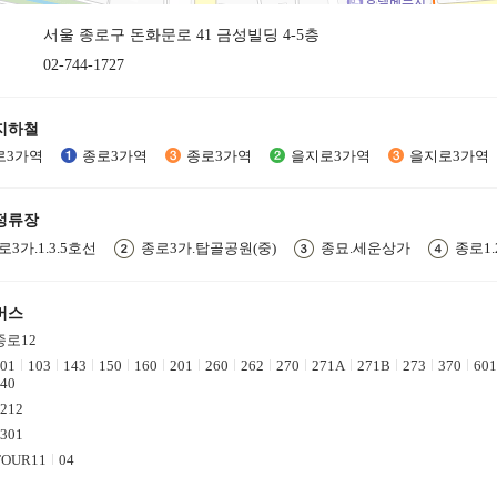
서울 종로구 돈화문로 41 금성빌딩 4-5층
02-744-1727
지하철
로3가역
종로3가역
종로3가역
을지로3가역
을지로3가역
정류장
로3가.1.3.5호선
종로3가.탑골공원(중)
종묘.세운상가
종로1.
버스
종로12
01
103
143
150
160
201
260
262
270
271A
271B
273
370
601
40
212
301
TOUR11
04