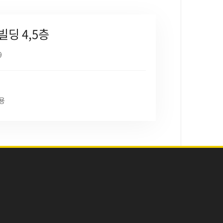
빌딩 4,5층
9
용