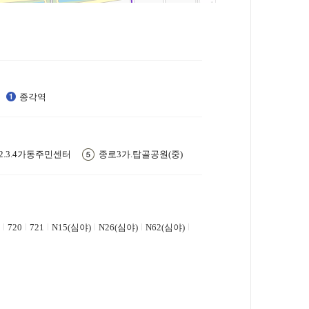
종각역
2.3.4가동주민센터
종로3가.탑골공원(중)
720
721
N15(심야)
N26(심야)
N62(심야)